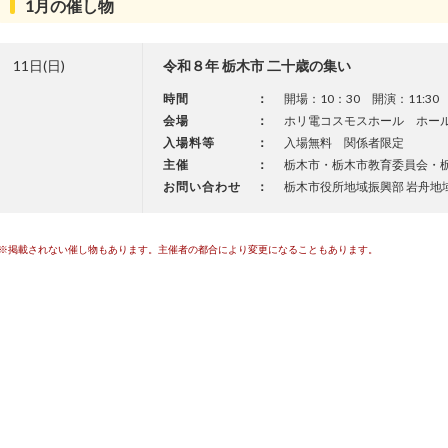
1月の催し物
11日(日)
令和８年 栃木市 二十歳の集い
時間
：
開場：10：30 開演：11:30 
会場
：
ホリ電コスモスホール ホー
入場料等
：
入場無料 関係者限定
主催
：
栃木市・栃木市教育委員会・
お問い合わせ
：
栃木市役所地域振興部 岩舟地域づく
※掲載されない催し物もあります。主催者の都合により変更になることもあります。