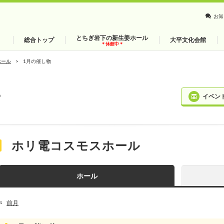
お知
とちぎ岩下の新生姜ホール
総合トップ
大平文化会館
＊休館中＊
ホール
1月の催し物
ー
イベン
ホリ電コスモスホール
ホール
前月