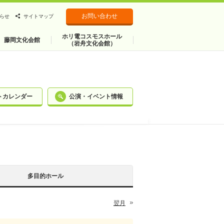
お問い合わせ
らせ
サイトマップ
ホリ電コスモスホール
藤岡文化会館
（岩舟文化会館）
トカレンダー
公演・イベント情報
多目的ホール
翌月