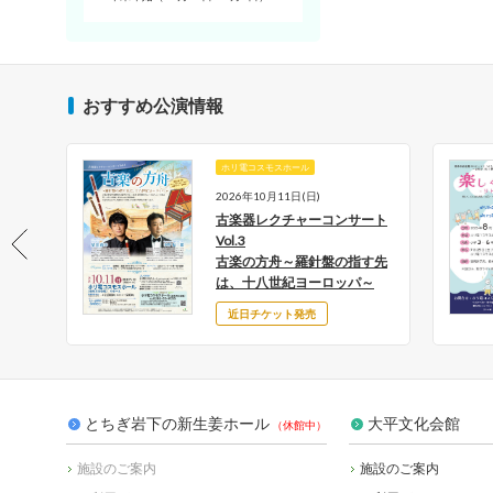
おすすめ公演情報
ホリ電コスモスホール
月18日
2026年10月11日(日)
土)
古楽器レクチャーコンサート
とち
Vol.3
古楽の方舟～羅針盤の指す先
～
は、十八世紀ヨーロッパ～
近日チケット発売
とちぎ岩下の新生姜ホール
大平文化会館
施設のご案内
施設のご案内