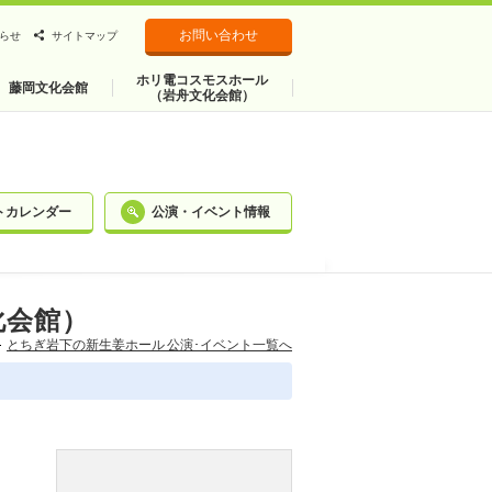
お問い合わせ
らせ
サイトマップ
ホリ電コスモスホール
藤岡文化会館
（岩舟文化会館）
トカレンダー
公演・イベント情報
化会館）
とちぎ岩下の新⽣姜ホール 公演･イベント一覧へ