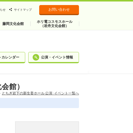
お問い合わせ
らせ
サイトマップ
ホリ電コスモスホール
藤岡文化会館
（岩舟文化会館）
トカレンダー
公演・イベント情報
化会館）
とちぎ岩下の新⽣姜ホール 公演･イベント一覧へ