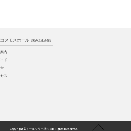
電コスモスホール
（岩舟文化会館）
ご案内
ガイド
料金
クセス
Copyright ©トールツリー栃木 All Rights Reserved.