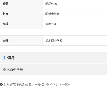
時間
開場9:00
料金
関係者限定
会場
大ホール
主催
栃木西中学校
備考
栃木西中学校
とちぎ岩下の新⽣姜ホール 公演･イベント一覧へ