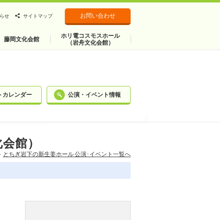
お問い合わせ
らせ
サイトマップ
ホリ電コスモスホール
藤岡文化会館
（岩舟文化会館）
トカレンダー
公演・イベント情報
化会館）
とちぎ岩下の新⽣姜ホール 公演･イベント一覧へ