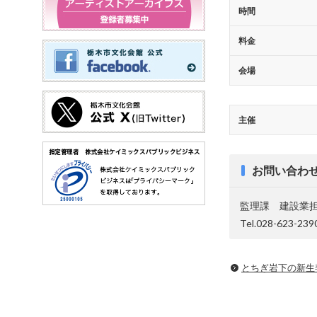
時間
料金
会場
主催
お問い合わ
監理課 建設業
Tel.028-623-239
とちぎ岩下の新⽣