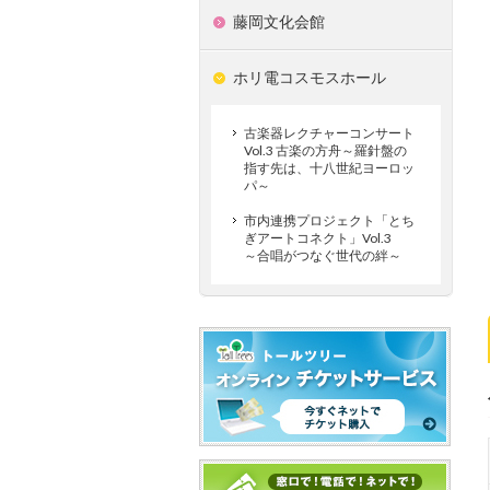
藤岡文化会館
ホリ電コスモスホール
古楽器レクチャーコンサート
Vol.3 古楽の方舟～羅針盤の
指す先は、十八世紀ヨーロッ
パ～
市内連携プロジェクト「とち
ぎアートコネクト」Vol.3
～合唱がつなぐ世代の絆～