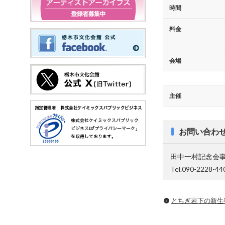
時間
料金
会場
主催
お問い合わ
田中一村記念会
Tel.090-2228-44
とちぎ岩下の新⽣