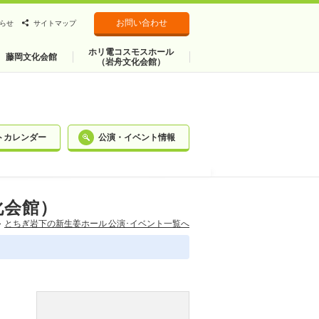
お問い合わせ
らせ
サイトマップ
ホリ電コスモスホール
藤岡文化会館
（岩舟文化会館）
トカレンダー
公演・イベント情報
化会館）
とちぎ岩下の新⽣姜ホール 公演･イベント一覧へ