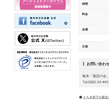
時間
料金
会場
主催
お問い合わ
栃木「落語の会
Tel.0282-24-445
とちぎ岩下の新⽣