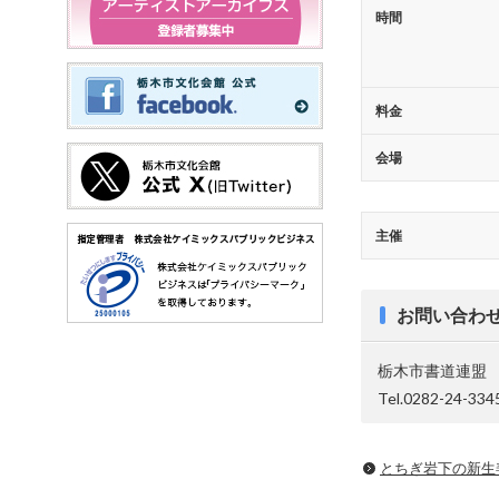
時間
料金
会場
主催
お問い合わ
栃木市書道連盟
Tel.0282-24-334
とちぎ岩下の新⽣