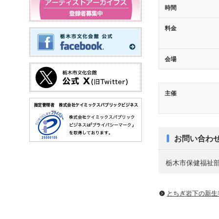
時間
料金
会場
主催
お問い合わ
栃木市保健福祉
とちぎ岩下の新⽣