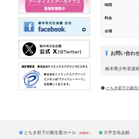
時間
料金
会場
お問い合わ
栃木青少年音楽研究会 
とちぎ岩下の新⽣
とちぎ岩下の新生姜ホール
大平文化会館