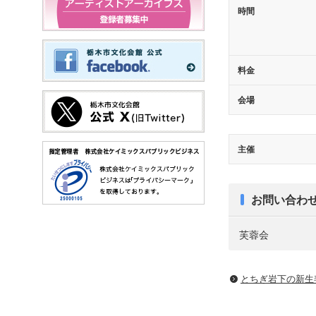
時間
料金
会場
主催
お問い合わ
芙蓉会
とちぎ岩下の新⽣