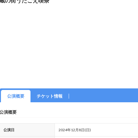
蔵の街うたごえ喫茶
公演概要
チケット情報
公演概要
公演日
2024年12月8日(日)