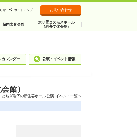
お問い合わせ
らせ
サイトマップ
ホリ電コスモスホール
藤岡文化会館
（岩舟文化会館）
トカレンダー
公演・イベント情報
化会館）
とちぎ岩下の新⽣姜ホール 公演･イベント一覧へ