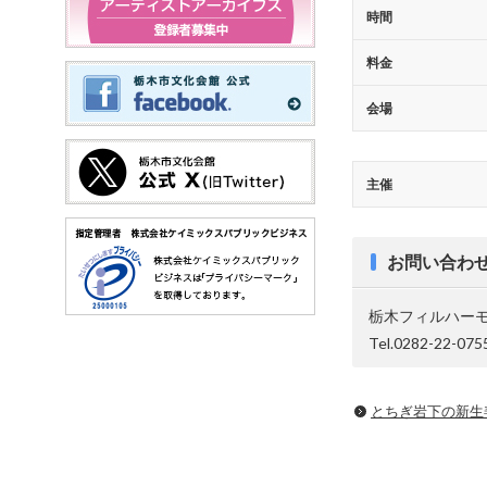
時間
料金
会場
主催
お問い合わ
栃木フィルハー
Tel.0282-22-075
とちぎ岩下の新⽣