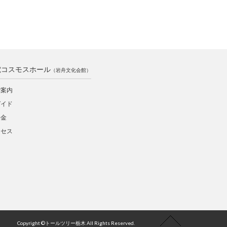
電コスモスホール
（岩舟文化会館）
ご案内
ガイド
料金
クセス
Copyright ©トールツリー栃木 All Rights Reserved.