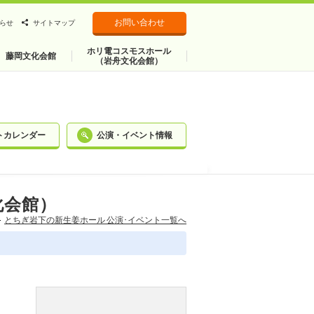
お問い合わせ
らせ
サイトマップ
ホリ電コスモスホール
藤岡文化会館
（岩舟文化会館）
トカレンダー
公演・イベント情報
化会館）
とちぎ岩下の新⽣姜ホール 公演･イベント一覧へ