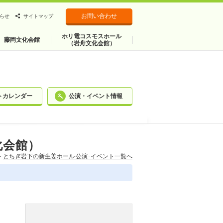
お問い合わせ
らせ
サイトマップ
ホリ電コスモスホール
藤岡文化会館
（岩舟文化会館）
トカレンダー
公演・イベント情報
化会館）
とちぎ岩下の新⽣姜ホール 公演･イベント一覧へ