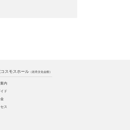
電コスモスホール
（岩舟文化会館）
ご案内
ガイド
料金
クセス