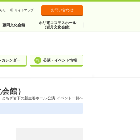
お問い合わせ
らせ
サイトマップ
ホリ電コスモスホール
藤岡文化会館
（岩舟文化会館）
トカレンダー
公演・イベント情報
化会館）
とちぎ岩下の新⽣姜ホール 公演･イベント一覧へ