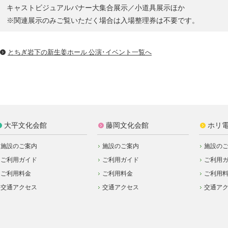
キャストビジュアルバナー大集合展示／小道具展示ほか
※関連展示のみご覧いただく場合は入場整理券は不要です。
とちぎ岩下の新⽣姜ホール 公演･イベント一覧へ
大平文化会館
藤岡文化会館
ホリ
施設のご案内
施設のご案内
施設の
ご利用ガイド
ご利用ガイド
ご利用
ご利用料金
ご利用料金
ご利用
交通アクセス
交通アクセス
交通ア