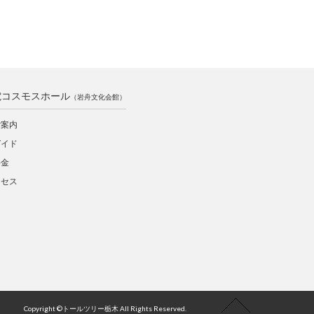
電コスモスホール
（岩舟文化会館）
ご案内
ガイド
料金
クセス
Copyright ©トールツリー栃木 All Rights Reserved.