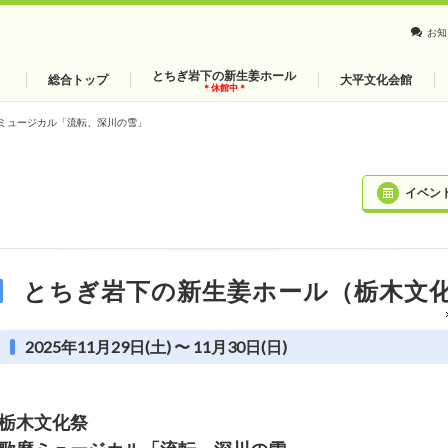
お知
とちぎ岩下の新生姜ホール
総合トップ
大平文化会館
＊休館中＊
ミュージカル「流転、深川の雪」
イベン
とちぎ岩下の新生姜ホール（栃木文
2025年11月29日(土) 〜 11月30日(日)
栃木文化祭