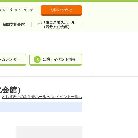
お問い合わせ
らせ
サイトマップ
ホリ電コスモスホール
藤岡文化会館
（岩舟文化会館）
トカレンダー
公演・イベント情報
化会館）
とちぎ岩下の新⽣姜ホール 公演･イベント一覧へ