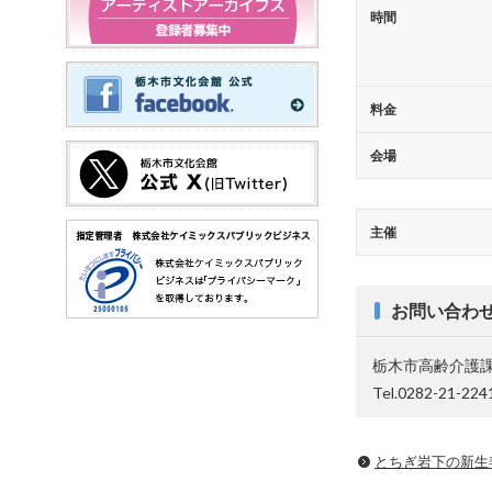
時間
料金
会場
主催
お問い合わ
栃木市高齢介護
Tel.0282-21-224
とちぎ岩下の新⽣