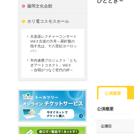
ひととき～
藤岡文化会館
ホリ電コスモスホール
古楽器レクチャーコンサート
Vol.3 古楽の方舟～羅針盤の
指す先は、十八世紀ヨーロッ
パ～
市内連携プロジェクト「とち
ぎアートコネクト」Vol.3
～合唱がつなぐ世代の絆～
公演概要
公演概要
公演日