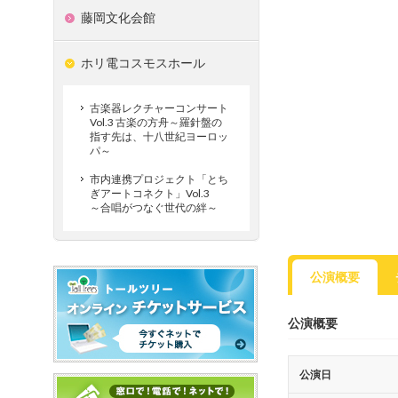
藤岡文化会館
ホリ電コスモスホール
古楽器レクチャーコンサート
Vol.3 古楽の方舟～羅針盤の
指す先は、十八世紀ヨーロッ
パ～
市内連携プロジェクト「とち
ぎアートコネクト」Vol.3
～合唱がつなぐ世代の絆～
公演概要
公演概要
公演日