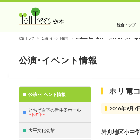
総合トップ
総合トップ
公演･イベント情報
iwafunechikushouchuugakkouonngakuhapp
公演･イベント情報
ホリ電
公演･イベント情報
2016年9月7日
とちぎ岩下の新⽣姜ホール
＊休館中＊
大平文化会館
岩舟地区小中