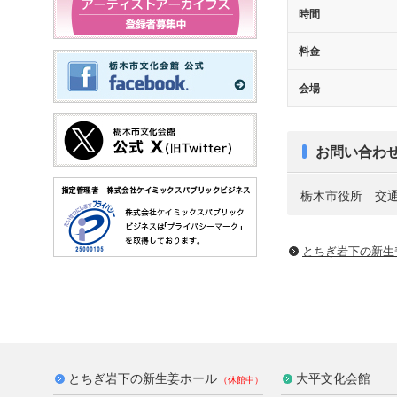
時間
料金
会場
お問い合わ
栃木市役所 交通防犯
とちぎ岩下の新⽣
とちぎ岩下の新生姜ホール
大平文化会館