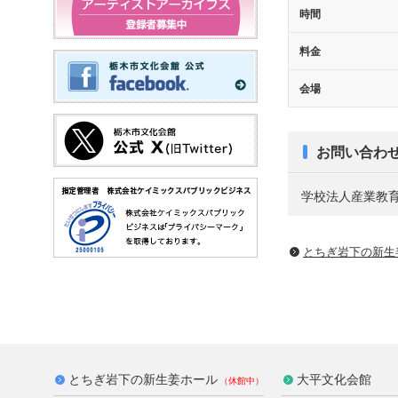
時間
料金
会場
お問い合わ
学校法人産業教育事
とちぎ岩下の新⽣
とちぎ岩下の新生姜ホール
大平文化会館