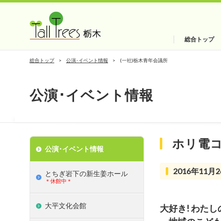
総合トップ
総合トップ
公演･イベント情報
(一社)栃木青年会議所
公演･イベント情報
ホリ電
公演･イベント情報
2016年11月2
とちぎ岩下の新⽣姜ホール
＊休館中＊
大平文化会館
大好き! わた