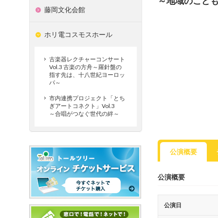
～地域のこど
藤岡文化会館
ホリ電コスモスホール
古楽器レクチャーコンサート
Vol.3 古楽の方舟～羅針盤の
指す先は、十八世紀ヨーロッ
パ～
市内連携プロジェクト「とち
ぎアートコネクト」Vol.3
～合唱がつなぐ世代の絆～
公演概要
公演概要
公演日