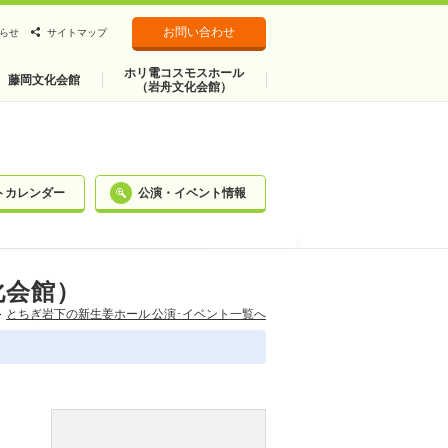
お問い合わせ
らせ
サイトマップ
ホリ電コスモスホール
藤岡文化会館
（岩舟文化会館）
トカレンダー
公演・イベント情報
化会館）
とちぎ岩下の新⽣姜ホール 公演･イベント一覧へ