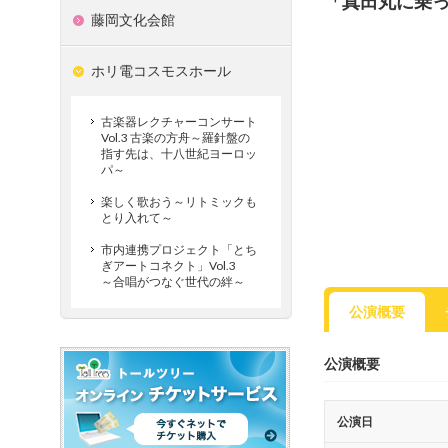
「真田丸に乗
藤岡文化会館
ホリ電コスモスホール
古楽器レクチャーコンサート
Vol.3 古楽の方舟～羅針盤の
指す先は、十八世紀ヨーロッ
パ～
楽しく歌おう～リトミックも
とり入れて～
市内連携プロジェクト「とち
ぎアートコネクト」Vol.3
～合唱がつなぐ世代の絆～
公演概要
公演概要
公演日