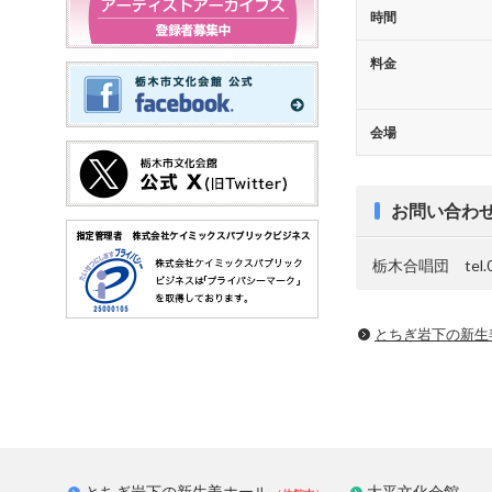
時間
料金
会場
お問い合わ
栃木合唱団 tel.02
とちぎ岩下の新⽣
とちぎ岩下の新生姜ホール
大平文化会館