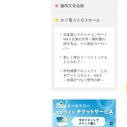
藤岡文化会館
ホリ電コスモスホール
古楽器レクチャーコンサート
Vol.3 古楽の方舟～羅針盤の
指す先は、十八世紀ヨーロッ
パ～
楽しく歌おう～リトミックも
とり入れて～
市内連携プロジェクト「とち
ぎアートコネクト」Vol.3
～合唱がつなぐ世代の絆～