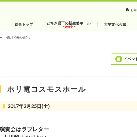
お知
とちぎ岩下の新生姜ホール
総合トップ
大平文化会館
＊休館中＊
ー ~吉川和夫のせかい~
イベン
ホリ電コスモスホール
2017年2月25日(土)
演奏会はラブレター