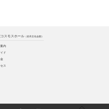
電コスモスホール
（岩舟文化会館）
ご案内
ガイド
料金
クセス