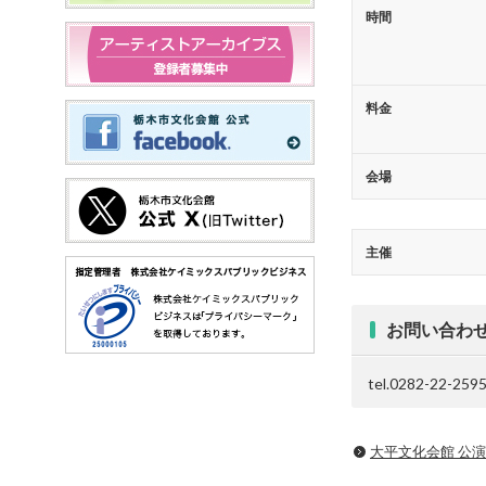
時間
料金
会場
主催
お問い合わ
tel.0282-22-259
大平文化会館 公