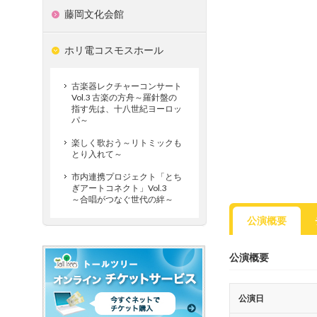
藤岡文化会館
ホリ電コスモスホール
古楽器レクチャーコンサート
Vol.3 古楽の方舟～羅針盤の
指す先は、十八世紀ヨーロッ
パ～
楽しく歌おう～リトミックも
とり入れて～
市内連携プロジェクト「とち
ぎアートコネクト」Vol.3
～合唱がつなぐ世代の絆～
公演概要
公演概要
公演日