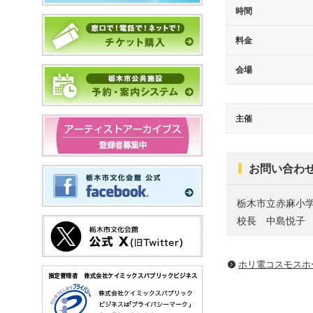
時間
料金
会場
主催
お問い合わ
栃木市立赤麻小
校長 中島悦子
ホリ電コスモスホ