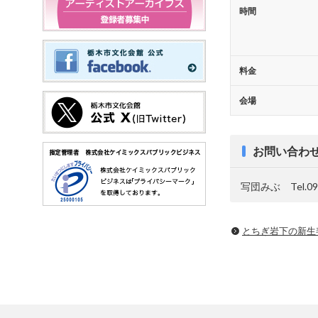
時間
料金
会場
お問い合わ
写団みぶ Tel.090
とちぎ岩下の新⽣