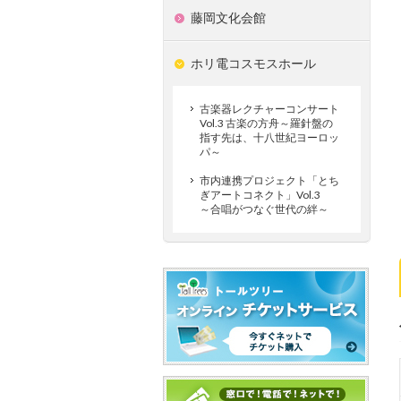
藤岡文化会館
ホリ電コスモスホール
古楽器レクチャーコンサート
Vol.3 古楽の方舟～羅針盤の
指す先は、十八世紀ヨーロッ
パ～
市内連携プロジェクト「とち
ぎアートコネクト」Vol.3
～合唱がつなぐ世代の絆～