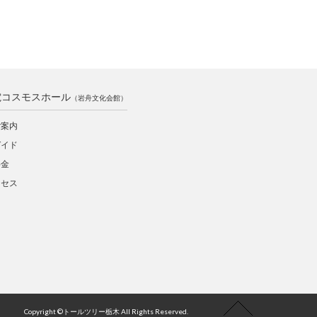
電コスモスホール
（岩舟文化会館）
ご案内
ガイド
料金
クセス
Copyright ©トールツリー栃木 All Rights Reserved.