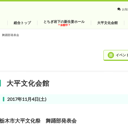
お知
とちぎ岩下の新生姜ホール
総合トップ
大平文化会館
＊休館中＊
 舞踊部発表会
イベン
大平文化会館
2017年11月4日(土)
栃木市大平文化祭 舞踊部発表会