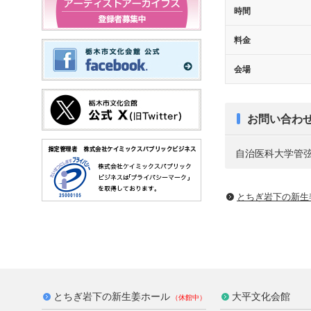
時間
料金
会場
お問い合わ
自治医科大学管弦楽団 
とちぎ岩下の新⽣
とちぎ岩下の新生姜ホール
大平文化会館