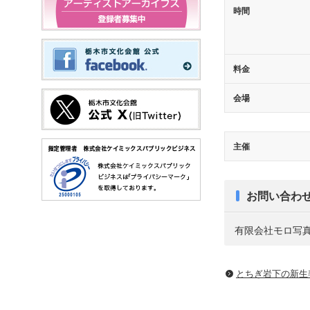
時間
料金
会場
主催
お問い合わ
有限会社モロ写真商会 
とちぎ岩下の新⽣