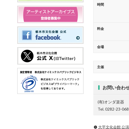
時間
料金
会場
主催
お問い合わ
(有)オンダ楽器
Tel. 0282-23-06
大平文化会館 公