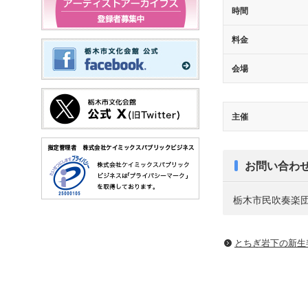
時間
料金
会場
主催
お問い合わ
栃木市民吹奏楽団 伊東
とちぎ岩下の新⽣