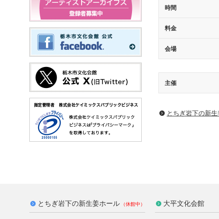
時間
料金
会場
主催
とちぎ岩下の新⽣
とちぎ岩下の新生姜ホール
大平文化会館