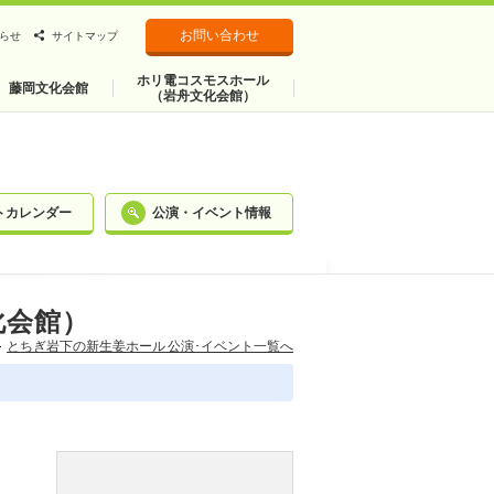
お問い合わせ
らせ
サイトマップ
ホリ電コスモスホール
藤岡文化会館
（岩舟文化会館）
トカレンダー
公演・イベント情報
化会館）
とちぎ岩下の新⽣姜ホール 公演･イベント一覧へ