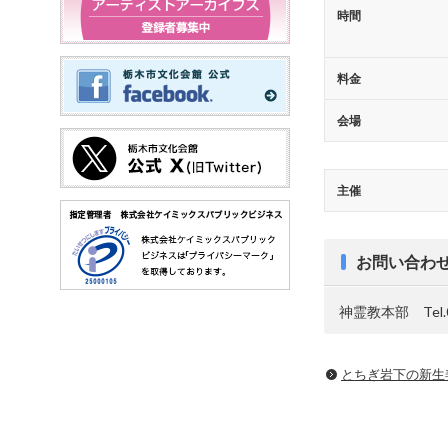
時間
料金
会場
主催
お問い合わ
神霊教本部 Tel.03
とちぎ岩下の新⽣