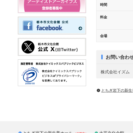
時間
料金
会場
お問い合わ
株式会社イズム Tel
とちぎ岩下の新⽣
とちぎ岩下の新生姜ホール
大平文化会館