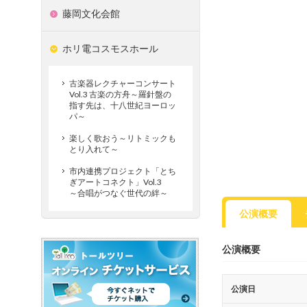
藤岡文化会館
ホリ電コスモスホール
古楽器レクチャーコンサート
Vol.3 古楽の方舟～羅針盤の
指す先は、十八世紀ヨーロッ
パ～
楽しく歌おう～リトミックも
とり入れて～
市内連携プロジェクト「とち
ぎアートコネクト」Vol.3
～合唱がつなぐ世代の絆～
公演概要
公演概要
公演日