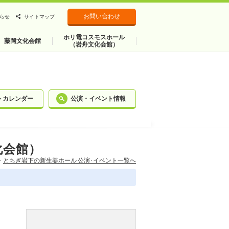
お問い合わせ
らせ
サイトマップ
ホリ電コスモスホール
藤岡文化会館
（岩舟文化会館）
トカレンダー
公演・イベント情報
化会館）
とちぎ岩下の新⽣姜ホール 公演･イベント一覧へ