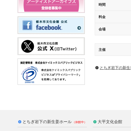
時間
料金
会場
主催
とちぎ岩下の新⽣
とちぎ岩下の新生姜ホール
大平文化会館