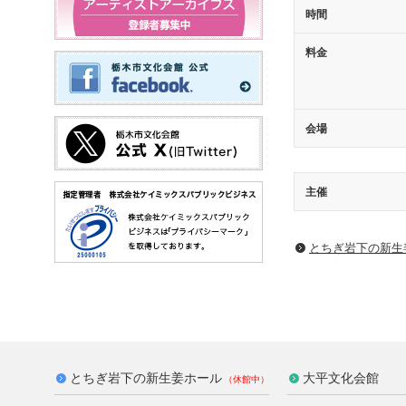
時間
料金
会場
主催
とちぎ岩下の新⽣
とちぎ岩下の新生姜ホール
大平文化会館