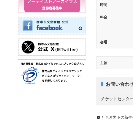
時間
料金
会場
主催
お問い合わ
チケットセンター Te
とちぎ岩下の新⽣