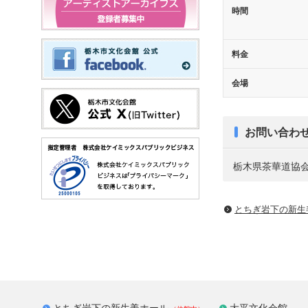
時間
料金
会場
お問い合わ
栃木県茶華道協会 Te
とちぎ岩下の新⽣
とちぎ岩下の新生姜ホール
大平文化会館